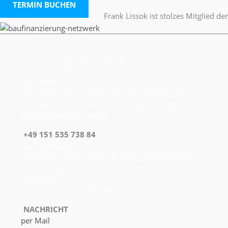
TERMIN BUCHEN
Frank Lissok ist stolzes Mitglied der
SO EINFACH UND BEQUEM KANN
IMMOBILIENFINANZIERUNG SEIN!
"Ich bin persönlich für Sie da!"
per Telefon
Sie können mich rund um die Uhr anrufen und mir
eine Nachricht hinterlassen. Ich rufe Sie dann
schnellstmöglich zurück!
+49 151 535 738 84
per WhatsApp
Schreiben Sie mir einfach eine kurze Nachricht mit
Ihrem Anliegen über den Nachrichtendienst
WhatsApp -
unkompliziert und schnell.
NACHRICHT
per Mail