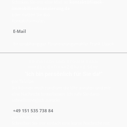
Schicken Sie mir eine Mail an
kontakt@lissok-
immobilienfinanzierung.de
oder nutzen Sie das
Kontaktformular.
E-Mail
Ihr unabhängiger Finanzierungsmakler Frank Lissok
SO EINFACH UND BEQUEM KANN
IMMOBILIENFINANZIERUNG SEIN!
"Ich bin persönlich für Sie da!"
per Telefon
Sie können mich rund um die Uhr anrufen und mir
eine Nachricht hinterlassen. Ich rufe Sie dann
schnellstmöglich zurück!
+49 151 535 738 84
per WhatsApp
Schreiben Sie mir einfach eine kurze Nachricht mit